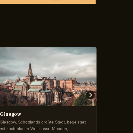
Glasgow
Stratfo
Glasgow, Schottlands größte Stadt, begeistert
Stratford-
mit kostenlosen Weltklasse-Museen,
Geburtssta