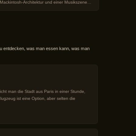
Mackintosh-Architektur und einer Musikszene
Shakespear
von internationalem Rang
Herzen von
, zu entdecken, was man essen kann, was man
ht man die Stadt aus Paris in einer Stunde,
ugzeug ist eine Option, aber selten die