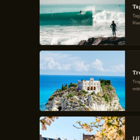
Ta
Tag
Ria
Tr
Tro
mitt
Lil