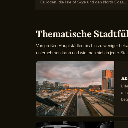
le, dem
Culloden, die Isle of Skye und den North Coast
 Themse.
500.
Thematische Stadtfü
Von großen Hauptstädten bis hin zu weniger bek
unternehmen kann und wie man sich in jeder Sta
An
Lil
aus
beq