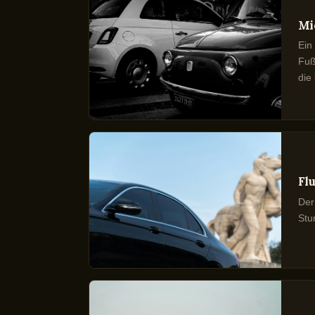
Mi
Ein
Fuß
die 
Fl
Der
Stu