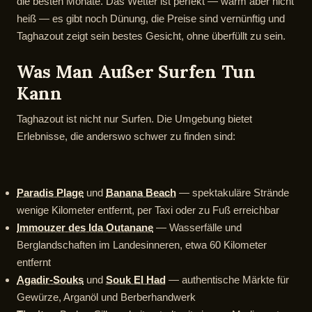
die besten Monate. Das Wetter ist perfekt — warm aber nicht
heiß — es gibt noch Dünung, die Preise sind vernünftig und
Taghazout zeigt sein bestes Gesicht, ohne überfüllt zu sein.
Was Man Außer Surfen Tun
Kann
Taghazout ist nicht nur Surfen. Die Umgebung bietet
Erlebnisse, die anderswo schwer zu finden sind:
Paradis Plage
und
Banana Beach
— spektakuläre Strände
wenige Kilometer entfernt, per Taxi oder zu Fuß erreichbar
Immouzer des Ida Outanane
— Wasserfälle und
Berglandschaften im Landesinneren, etwa 60 Kilometer
entfernt
Agadir-Souks
und
Souk El Had
— authentische Märkte für
Gewürze, Arganöl und Berberhandwerk