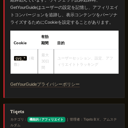
GetYourGuideはユーザーの設定を記憶し、アフィリエイ
トコンバージョンを追跡し、表示コンテンツをパーソナ
ライズするためにCookieを設定することがあります。
有効
Cookie
期間
目的
最大
（複
ユーザーセッション、設定、アフ
gyg_*
30日
数）
ィリエイトトラッキング
間
GetYourGuideプライバシーポリシー
Tiqets
カテゴリ：
| 管理者：Tiqets B.V.、アムステ
機能的 / アフィリエイト
ルダム