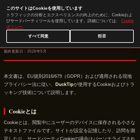
このサイトはCookieを使用しています
DuckTip.com
JA
トラフィックの分析とエクスペリエンスの向上のために、Cookieおよ
びサードパーティツールを使用しています。詳細については、
Cookie
ポリシー
.
すべて同意
拒否
Cookieポリシー
最終更新日：2026年5月
本文書は、EU規則2016/679（GDPR）および適用される現地
プライバシー法に従い、
DuckTip
が使用するCookieおよびトラ
ッキング技術について説明します。
Cookieとは
Cookieとは、閲覧中にユーザーのデバイスに保存される小さな
テキストファイルです。サイトが設定を記憶したり、訪問を測
定したり、サードパーティCookieの場合はパーソナライズされ