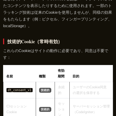
たコンテンツを表示したりするために使用されます。一部のト
ラッキング技術は従来のCookieを使用しませんが、同様の効果
をもたらします（例：ピクセル、フィンガープリンティング、
localStorage）。
技術的Cookie（常時有効）
これらのCookieはサイトの動作に必要であり、同意は不要で
す：
有効
名前
種類
期間
目的
永続
ユーザーのCookie同意
dt_consent_v1
技術的
的
の選択を保存する
セッ
CIセッション
サーバーセッション管理
ショ
技術的
Cookie
（CodeIgniter）
ン