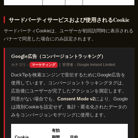
サードパーティサービスおよび使用されるCookie
サードパーティCookieは、ユーザーが初回訪問時に表示される
バナーで同意した場合にのみ設定されます。
Google広告（コンバージョントラッキング）
カテゴリ：
| 管理者：Google Ireland Limited
マーケティング
DuckTipを検索エンジンで宣伝するためにGoogle広告を
使用しています。コンバージョントラッキングタグは、
広告後にユーザーが完了したアクションを測定します。
同意がない場合でも、
Consent Mode v2
により、Google
は識別Cookieを設定せず、集計・匿名化されたデータの
みをコンバージョンモデリングに使用します。
有効
Cookie
期間
目的