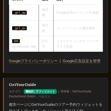
90日
Google広告のクリックを追跡
_gcl_aw
間
90日
コンバージョンと集計測定
_gcl_au
間
13ヶ
リマーケティングとパーソナ
IDE
(doubleclick.net)
月
ライズ広告
Googleプライバシーポリシー
|
Google広告設定を管理
GetYourGuide
カテゴリ：
| 管理者：GetYourGuide
機能的 / アフィリエイト
Deutschland GmbH、ベルリン
都市ページにGetYourGuideのツアー予約ウィジェットを
組み込んでいます。ウィジェット読み込み時、