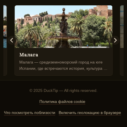
Малага
Малага — средиземноморский город на юге
Г
Испании, где встречаются история, культура и
с
е
море, идеальна для изучения Андалусии или
к
спокойного городского отдыха.
з
ж
© 2025 DuckTip — All rights reserved.
н
Политика файлов cookie
Что посмотреть поблизости
Включить геолокацию в браузере