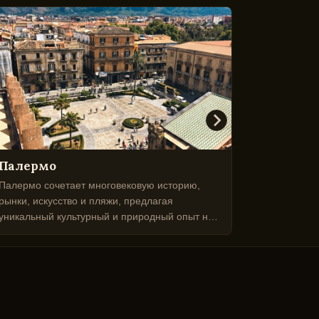
Палермо
Таорми
Палермо сочетает многовековую историю,
Таормина с
рынки, искусство и пляжи, предлагая
Этну с кул
уникальный культурный и природный опыт на
климатом н
Сицилии.