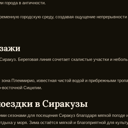
и города в античности.
временную городскую среду, создавая ощущение непрерывности
йзажи
иракуз. Береговая линия сочетает скалистые участки и неболь
зона Племмирио, известная чистой водой и прибрежными тропа
о-восточной Сицилии.
поездки в Сиракузы
ми сезонами для посещения Сиракуз благодаря мягкой погоде и
тдыха у моря. Зима остаётся мягкой и благоприятной для культ