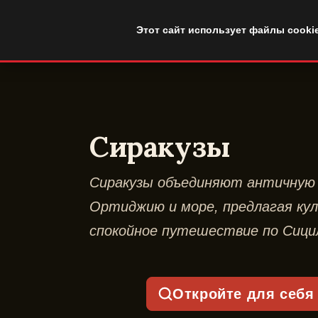
DuckTip.com
Этот сайт использует файлы cooki
Сиракузы
Сиракузы объединяют античную
Ортиджию и море, предлагая ку
спокойное путешествие по Сици
Откройте для себя