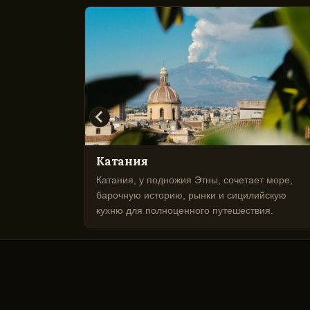
Катания
у и зелень,
Катания, у подножия Этны, сочетает море,
остами,
барочную историю, рынки и сицилийскую
ый год для
кухню для полноценного путешествия.