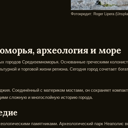
Фотокредит: Roger Lipera (Unspla
морья, археология и море
 городов Средиземноморья. Основанные греческими колонистами 
ьтурной и торговой жизни региона. Сегодня город сочетает бога
джия. Соединённый с материком мостами, он сохраняет компак
щими сложную и многослойную историю города.
едие
ологическими памятниками. Археологический парк Неаполис вк