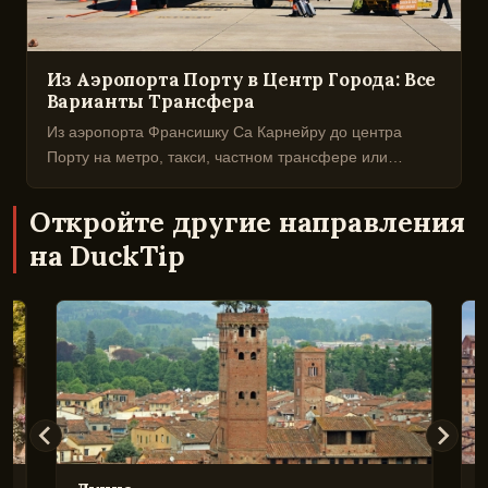
Из Аэропорта Порту в Центр Города: Все
Варианты Трансфера
Из аэропорта Франсишку Са Карнейру до центра
Порту на метро, такси, частном трансфере или
шаттле. Время, цены и практические советы для
каждого типа путешественника.
Откройте другие направления
на DuckTip