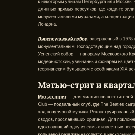
к некоторым улицам Петербурга или Москвы 
длинных прямых переулков, где когда-то вил
монументальными муралами, а концентрация
Лондона.
Ливерпульский собор
, завершённый в 1978
монументальным, господствующим над городом
Успенский собор — панораму Московского Кр
модернистский, увенчанный фонарём из цвет
георгианским бульваром с особняками XIX век
Мэтью-стрит и квартал
Мэтью-стрит
— для миллионов посетителей —
Club — подвальный клуб, где The Beatles сыг
ход популярной музыки. Реконструированны
сводов, прославивших оригинал. Для поклонни
вдохновивший одну из самых известных песе
кольцевой развязки находится в нескольких м