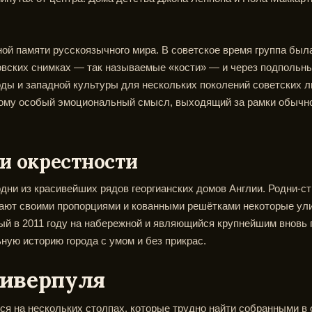
ной памяти русскоязычного мира. В советское время группа бы
овских снимках — так называемые «кости» — и через подпольные
ы и западной культуры для нескольких поколений советских 
ому особый эмоциональный смысл, выходящий за рамки обычно
и окрестности
дни из красивейших рядов георгианских домов Англии. Родни-ст
нают своими пропорциями и кованными решётками некоторые ули
тый в 2011 году на набережной и являющийся крупнейшим внов
ную историю города с умом и без прикрас.
иверпуля
я на нескольких столпах, которые трудно найти собранными в