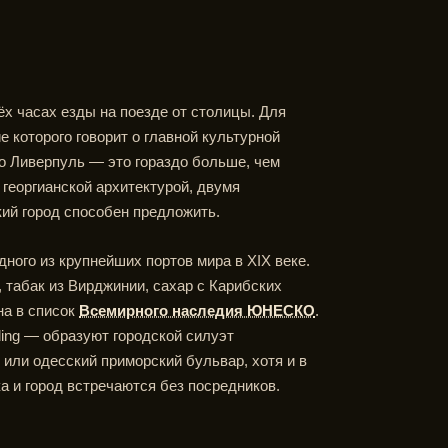
ёх часах езды на поезде от столицы. Для
 которого говорит о главной культурной
о Ливерпуль — это гораздо больше, чем
 георгианской архитектурой, двумя
кий город способен предложить.
ого из крупнейших портов мира в XIX веке.
 табак из Вирджинии, сахар с Карибских
на в список
Всемирного наследия ЮНЕСКО
.
ilding — образуют городской силуэт
или одесский приморский бульвар, хотя и в
ка и город встречаются без посредников.