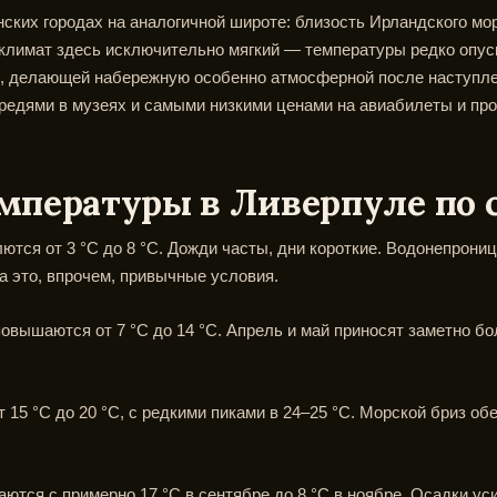
нских городах на аналогичной широте: близость Ирландского мо
 климат здесь исключительно мягкий — температуры редко опус
, делающей набережную особенно атмосферной после наступле
редями в музеях и самыми низкими ценами на авиабилеты и пр
мпературы в Ливерпуле по 
тся от 3 °C до 8 °C. Дожди часты, дни короткие. Водонепрон
 это, впрочем, привычные условия.
овышаются от 7 °C до 14 °C. Апрель и май приносят заметно бо
 15 °C до 20 °C, с редкими пиками в 24–25 °C. Морской бриз о
тся с примерно 17 °C в сентябре до 8 °C в ноябре. Осадки ус