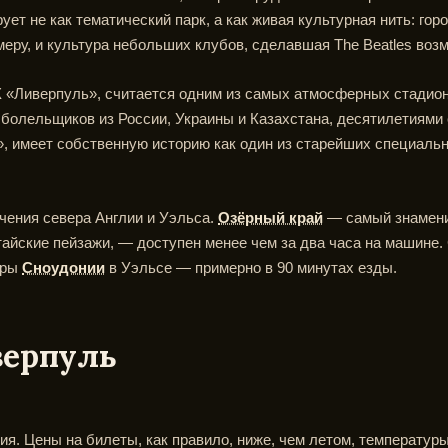
ует не как тематический парк, а как живая культурная нить: го
еру, и культура небольших клубов, сделавшая The Beatles возм
К «Ливерпуль», считается одним из самых атмосферных стадион
 болельщиков из России, Украины и Казахстана, десятилетиями
», имеет собственную историю как один из старейших специал
учения севера Англии и Уэльса.
Озёрный край
— самый знамени
айские пейзажи, — доступен менее чем за два часа на машине
оры
Сноудонии
в Уэльсе — примерно в 90 минутах езды.
верпуль
я. Цены на билеты, как правило, ниже, чем летом, температуры