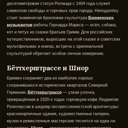
десятиметровая статуя Роланда с 1404 года служит
символом свободы и торговых прав города. Неподалёку
стоит знаменитая бронзовая скульптура
Бременских
музыкантов
работы Герхарда Маркса — осёл, собака,
кот и петух из сказки братьев Гримм. Для российских
путешественников, выросших на этой сказке в советских
мультфильмах и книгах, встреча с оригинальной
скульптурой обретает особое личное измерение.
Бёттхерштрассе и Шнор
Бремен сохраняет два из наиболее хорошо
сохранившихся исторических кварталов Северной
Германии.
Бёттхерштрассе
— узкая улочка,
превращённая в 1920-х годах торговцем кофе Людвигом
Розелиусом в шедевр экспрессионистской архитектуры:
краснокирпичные здания, художественные галереи,
музеи и ремесленные мастерские теснятся на едва ли
ста метрах.
Шнор
— квинтэссенция средневекового