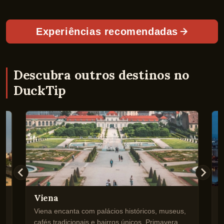
Experiências recomendadas
Descubra outros destinos no
DuckTip
Viena
Viena encanta com palácios históricos, museus,
B
cafés tradicionais e bairros únicos. Primavera e
i