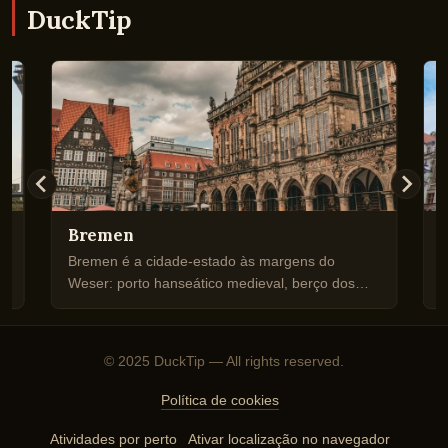
DuckTip
Bremen
Bremen é a cidade-estado às margens do
L
Weser: porto hanseático medieval, berço dos
d
e.
Músicos de Bremen e de uma cena cultural
d
notável para a sua dimensão.
a
© 2025 DuckTip — All rights reserved.
Política de cookies
Atividades por perto
Ativar localização no navegador