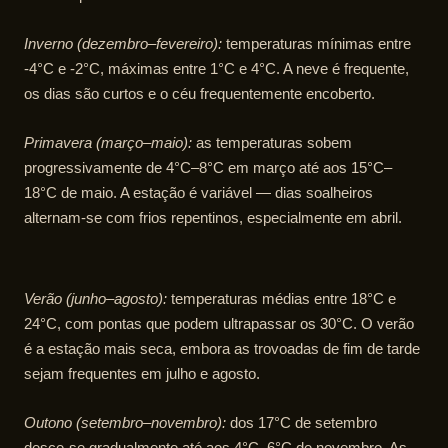
Inverno (dezembro–fevereiro):
temperaturas mínimas entre
-4°C e -2°C, máximas entre 1°C e 4°C. A neve é frequente,
os dias são curtos e o céu frequentemente encoberto.
Primavera (março–maio):
as temperaturas sobem
progressivamente de 4°C–8°C em março até aos 15°C–
18°C de maio. A estação é variável — dias soalheiros
alternam-se com frios repentinos, especialmente em abril.
Verão (junho–agosto):
temperaturas médias entre 18°C e
24°C, com pontas que podem ultrapassar os 30°C. O verão
é a estação mais seca, embora as trovoadas de fim de tarde
sejam frequentes em julho e agosto.
Outono (setembro–novembro):
dos 17°C de setembro
desce-se gradualmente até aos 4°C–6°C de novembro. As