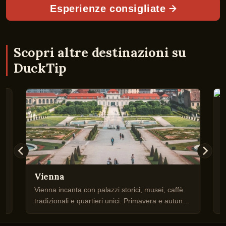
Esperienze consigliate
Scopri altre destinazioni su
DuckTip
Vienna
Vienna incanta con palazzi storici, musei, caffè
P
tradizionali e quartieri unici. Primavera e autunno
q
sono le stagioni ideali per visitarla per clima mite
p
e meno turisti.