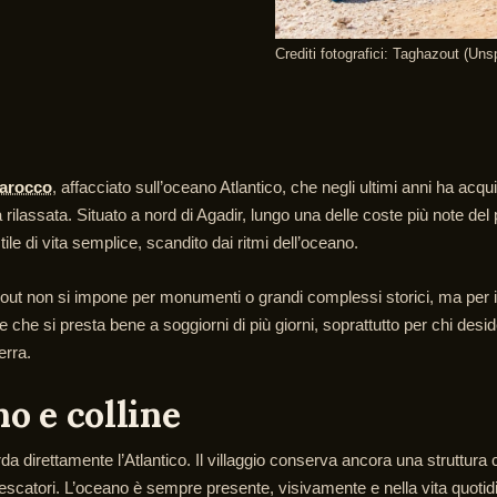
Crediti fotografici: Taghazout (Uns
Marocco
, affacciato sull’oceano Atlantico, che negli ultimi anni ha acqui
lassata. Situato a nord di Agadir, lungo una delle coste più note del
ile di vita semplice, scandito dai ritmi dell’oceano.
zout non si impone per monumenti o grandi complessi storici, ma per il
 che si presta bene a soggiorni di più giorni, soprattutto per chi deside
erra.
no e colline
da direttamente l’Atlantico. Il villaggio conserva ancora una struttu
i pescatori. L’oceano è sempre presente, visivamente e nella vita quoti