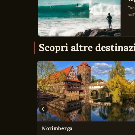
Tagh
sul
Scopri altre destina
Norimberga