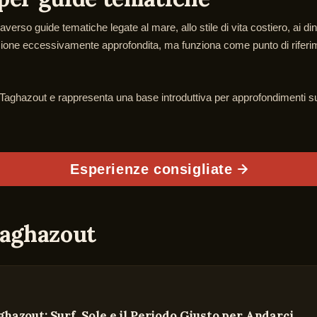
rso guide tematiche legate al mare, allo stile di vita costiero, ai dinto
rizione eccessivamente approfondita, ma funziona come punto di riferimen
ghazout e rappresenta una base introduttiva per approfondimenti succ
Esperienze consigliate
Taghazout
ghazout: Surf, Sole e il Periodo Giusto per Andarci