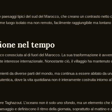
e e paesaggi tipici del sud del Marocco, che creano un contrasto netto c
ome luogo isolato ma non remoto, facilmente raggiungibile ma lontano
zione nel tempo
oco conosciuta al di fuori del Marocco. La sua trasformazione è avven
te interesse internazionale. Nonostante ciò, il villaggio ha mantenuto
ienti da diverse parti del mondo, ma continua a essere abitato da una
autentica, dove la vita quotidiana non è interamente costruita intorno al
re Taghazout. L’oceano non è solo uno sfondo, ma un elemento che infl
esaggio e definiscono il ritmo della giornata, soprattutto al mattino e 