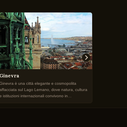
Ginevra
Zurigo
Ginevra è una città elegante e cosmopolita
Zurigo unis
affacciata sul Lago Lemano, dove natura, cultura
fiumi e quar
e istituzioni internazionali convivono in
affascinante
un’atmosfera raffinata.