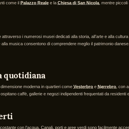
nti come il
Palazzo Reale
e la
Chiesa di San Nicola
, mentre piccoli
e attraverso i numerosi musei dedicati alla storia, all’arte e alla cultu
 alla musica consentono di comprendere meglio il patrimonio danese. A
a quotidiana
a dimensione moderna in quartieri come
Vesterbro
e
Nørrebro
, con 
pitano caffè, gallerie e negozi indipendenti frequentati da residenti e 
erti
o costante con l’acqua. Canali, porti e aree verdi sono facilmente access