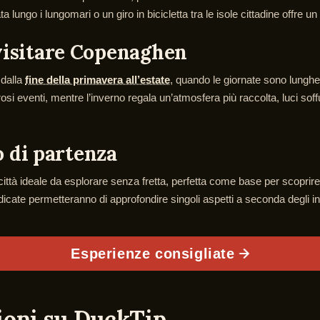
ungo i lungomari o un giro in bicicletta tra le isole cittadine offre un
 visitare Copenaghen
 dalla
fine della primavera all’estate
, quando le giornate sono lunghe
si eventi, mentre l’inverno regala un’atmosfera più raccolta, luci soffu
 di partenza
ideale da esplorare senza fretta, perfetta come base per scoprire qua
dicate permetteranno di approfondire singoli aspetti a seconda degli inte
Esperienze consigliate
zioni su DuckTip