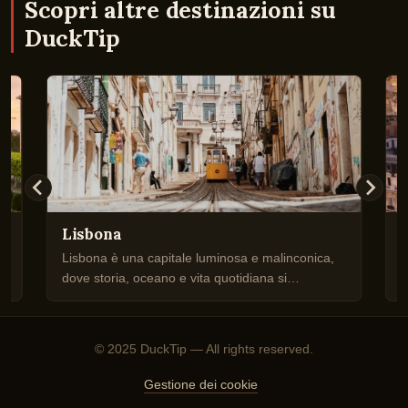
Scopri altre destinazioni su
DuckTip
Lisbona
Lisbona è una capitale luminosa e malinconica,
M
no
dove storia, oceano e vita quotidiana si
a
intrecciano in un’atmosfera autentica e
u
profondamente mediterranea.
© 2025 DuckTip — All rights reserved.
Gestione dei cookie