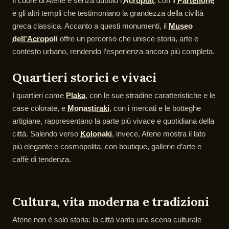
Il cuore di Atene è senza dubbio l’
Acropoli
, con il
Partenone
e gli altri templi che testimoniano la grandezza della civiltà
greca classica. Accanto a questi monumenti, il
Museo
dell’Acropoli
offre un percorso che unisce storia, arte e
contesto urbano, rendendo l’esperienza ancora più completa.
Quartieri storici e vivaci
I quartieri come
Plaka
, con le sue stradine caratteristiche e le
case colorate, e
Monastiraki
, con i mercati e le botteghe
artigiane, rappresentano la parte più vivace e quotidiana della
città. Salendo verso
Kolonaki
, invece, Atene mostra il lato
più elegante e cosmopolita, con boutique, gallerie d’arte e
caffè di tendenza.
Cultura, vita moderna e tradizioni
Atene non è solo storia: la città vanta una scena culturale