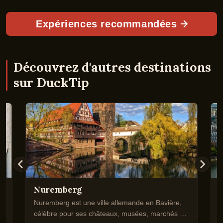
Expériences recommandées
Découvrez d'autres destinations
sur DuckTip
Nuremberg
Nuremberg est une ville allemande en Bavière,
C
e
célèbre pour ses châteaux, musées, marchés et
R