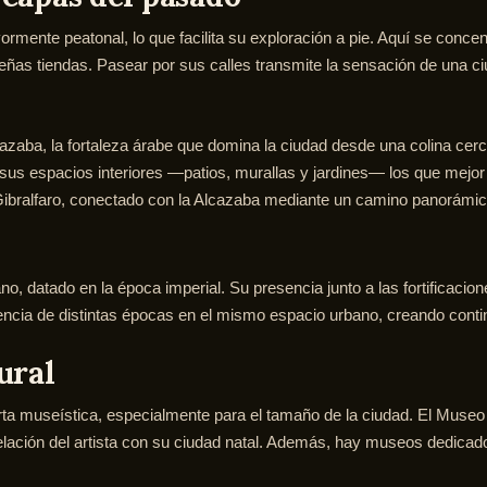
mente peatonal, lo que facilita su exploración a pie. Aquí se concent
eñas tiendas. Pasear por sus calles transmite la sensación de una c
zaba, la fortaleza árabe que domina la ciudad desde una colina cerca
 sus espacios interiores —patios, murallas y jardines— los que mej
Gibralfaro, conectado con la Alcazaba mediante un camino panorámico
ano, datado en la época imperial. Su presencia junto a las fortificaci
vencia de distintas épocas en el mismo espacio urbano, creando cont
ural
a museística, especialmente para el tamaño de la ciudad. El Museo P
relación del artista con su ciudad natal. Además, hay museos dedicados