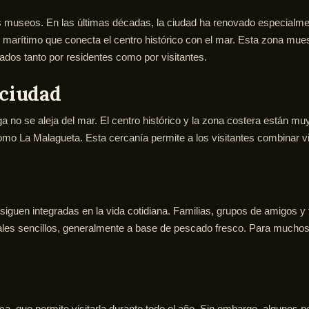
os museos. En las últimas décadas, la ciudad ha renovado especialmen
o marítimo que conecta el centro histórico con el mar. Esta zona mu
ados tanto por residentes como por visitantes.
 ciudad
 no se aleja del mar. El centro histórico y la zona costera están m
como La Malagueta. Esta cercanía permite a los visitantes combinar
iguen integradas en la vida cotidiana. Familias, grupos de amigos y
 locales sencillos, generalmente a base de pescado fresco. Para muchos 
ma, que permite visitarla durante todo el año. Sin embargo, algunos