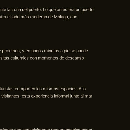
te la zona del puerto. Lo que antes era un puerto
estra el lado más moderno de Málaga, con
uy próximos, y en pocos minutos a pie se puede
 visitas culturales con momentos de descanso
 turistas comparten los mismos espacios. A lo
visitantes, esta experiencia informal junto al mar
 períodos son especialmente recomendables por su