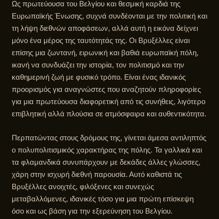
Ως πρωτεύουσα του Βελγίου και θεσμική καρδιά της
Ευρωπαϊκής Ένωσης, συχνά συνδέονται με την πολιτική και
τη λήψη διεθνών αποφάσεων, αλλά αυτή η εικόνα δείχνει
μόνο ένα μέρος της ταυτότητάς της. Οι Βρυξέλλες είναι
επίσης μια ζωντανή, ειρωνική και βαθιά ευρωπαϊκή πόλη,
ικανή να συνδυάζει την ιστορία, τον πολιτισμό και την
καθημερινή ζωή με φυσικό τρόπο. Είναι ένας ιδανικός
προορισμός για αναγνώστες που αναζητούν πληροφορίες
για μια πρωτεύουσα διαφορετική από τις συνήθεις, λιγότερο
επιβλητική αλλά πλούσια σε ατμόσφαιρα και αυθεντικότητα.
Περπατώντας στους δρόμους της, γίνεται άμεσα αντιληπτός
ο πολυπολιτισμικός χαρακτήρας της πόλης. Τα γαλλικά και
τα φλαμανδικά συνυπάρχουν με δεκάδες άλλες γλώσσες,
χάρη στην ισχυρή διεθνή παρουσία. Αυτό καθιστά τις
Βρυξέλλες ανοιχτές, φιλόξενες και συνεχώς
μεταβαλλόμενες, ιδανικές τόσο για μια πρώτη επίσκεψη
όσο και ως βάση για την εξερεύνηση του Βελγίου.