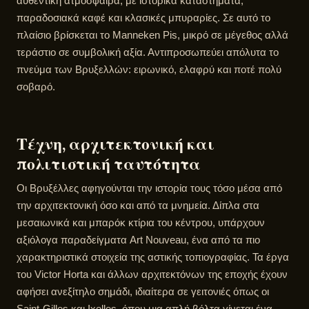
αυθεντική ατμόσφαιρα, με ιστορικά καταστήματα,
παραδοσιακά καφέ και κλασικές μπυραρίες. Σε αυτό το
πλαίσιο βρίσκεται το Manneken Pis, μικρό σε μέγεθος αλλά
τεράστιο σε συμβολική αξία. Αντιπροσωπεύει απόλυτα το
πνεύμα των Βρυξελλών: ειρωνικό, ελαφρύ και ποτέ πολύ
σοβαρό.
Τέχνη, αρχιτεκτονική και
πολιτιστική ταυτότητα
Οι Βρυξέλλες αφηγούνται την ιστορία τους τόσο μέσα από
την αρχιτεκτονική όσο και από τα μνημεία. Δίπλα στα
μεσαιωνικά και μπαρόκ κτίρια του κέντρου, υπάρχουν
αξιόλογα παραδείγματα Art Nouveau, ένα από τα πιο
χαρακτηριστικά στοιχεία της αστικής τοπιογραφίας. Τα έργα
του Victor Horta και άλλων αρχιτεκτόνων της εποχής έχουν
αφήσει ανεξίτηλο σημάδι, ιδιαίτερα σε γειτονιές όπως οι
Saint-Gilles και Ixelles, όπου μια απλή βόλτα γίνεται ένα