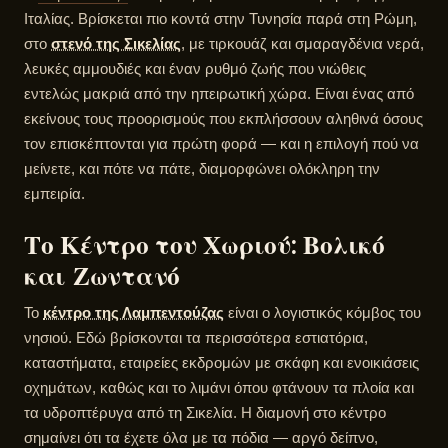
Ιταλίας. Βρίσκεται πιο κοντά στην Τυνησία παρά στη Ρώμη,
στο
στενό της Σικελίας
, με τιρκουάζ και σμαραγδένια νερά,
λευκές αμμουδιές και έναν ρυθμό ζωής που νιώθεις
εντελώς μακριά από την ηπειρωτική χώρα. Είναι ένας από
εκείνους τους προορισμούς που εκπλήσσουν αληθινά όσους
τον επισκέπτονται για πρώτη φορά — και η επιλογή πού να
μείνετε, και πότε να πάτε, διαμορφώνει ολόκληρη την
εμπειρία.
Το Κέντρο του Χωριού: Βολικό
και Ζωντανό
Το
κέντρο της Λαμπεντούζας
είναι ο λογιστικός κόμβος του
νησιού. Εδώ βρίσκονται τα περισσότερα εστιατόρια,
καταστήματα, εταιρείες εκδρομών με σκάφη και ενοικιάσεις
οχημάτων, καθώς και το λιμάνι όπου φτάνουν τα πλοία και
τα υδροπτέρυγα από τη Σικελία. Η διαμονή στο κέντρο
σημαίνει ότι τα έχετε όλα με τα πόδια — αργό δείπνο,