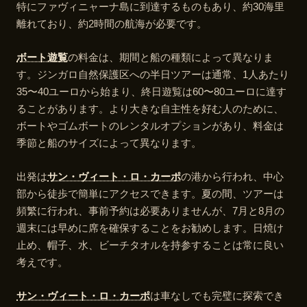
特にファヴィニャーナ島に到達するものもあり、約30海里
離れており、約2時間の航海が必要です。
ボート遊覧
の料金は、期間と船の種類によって異なりま
す。ジンガロ自然保護区への半日ツアーは通常、1人あたり
35〜40ユーロから始まり、終日遊覧は60〜80ユーロに達す
ることがあります。より大きな自主性を好む人のために、
ボートやゴムボートのレンタルオプションがあり、料金は
季節と船のサイズによって異なります。
出発は
サン・ヴィート・ロ・カーポ
の港から行われ、中心
部から徒歩で簡単にアクセスできます。夏の間、ツアーは
頻繁に行われ、事前予約は必要ありませんが、7月と8月の
週末には早めに席を確保することをお勧めします。日焼け
止め、帽子、水、ビーチタオルを持参することは常に良い
考えです。
サン・ヴィート・ロ・カーポ
は車なしでも完璧に探索でき