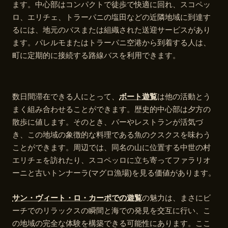
ます。中心部はコンパクトで徒歩で快適に回れ、スコペッ
ロ、エリチェ、トラーパニの塩田などの近隣地域に到達す
るには、地元のバスまたは組織された送迎サービスがあり
ます。パレルモまたはトラーパニ空港から到着する人は、
町に定期的に接続する路線バスを利用できます。
数日間滞在できる人にとって、
ボート遊覧
は他の活動とう
まく組み合わせることができます。歴史的中心部は夕方の
散歩に値します。そのとき、バーやレストランが活気づ
き、この地域の象徴的な料理である魚のクスクスを味わう
ことができます。周辺では、同名の山に位置する中世の村
エリチェを訪れたり、スコペッロに立ち寄ってファラリオ
ーニと古いトンナーラ(マグロ漁場)を見る価値があります。
サン・ヴィート・ロ・カーポでの遊覧
の魅力は、まさにビ
ーチでのリラックスの瞬間と海での発見を交互に行い、こ
の地域の完全な体験を構築できる可能性にあります。ここ