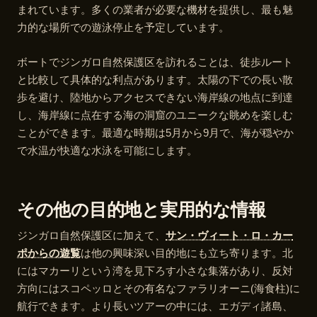
まれています。多くの業者が必要な機材を提供し、最も魅
力的な場所での遊泳停止を予定しています。
ボートでジンガロ自然保護区を訪れることは、徒歩ルート
と比較して具体的な利点があります。太陽の下での長い散
歩を避け、陸地からアクセスできない海岸線の地点に到達
し、海岸線に点在する海の洞窟のユニークな眺めを楽しむ
ことができます。最適な時期は5月から9月で、海が穏やか
で水温が快適な水泳を可能にします。
その他の目的地と実用的な情報
ジンガロ自然保護区に加えて、
サン・ヴィート・ロ・カー
ポからの遊覧
は他の興味深い目的地にも立ち寄ります。北
にはマカーリという湾を見下ろす小さな集落があり、反対
方向にはスコペッロとその有名なファラリオーニ(海食柱)に
航行できます。より長いツアーの中には、エガディ諸島、