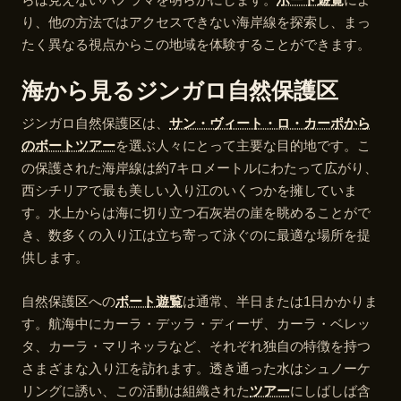
り、他の方法ではアクセスできない海岸線を探索し、まっ
たく異なる視点からこの地域を体験することができます。
海から見るジンガロ自然保護区
ジンガロ自然保護区は、
サン・ヴィート・ロ・カーポから
のボートツアー
を選ぶ人々にとって主要な目的地です。こ
の保護された海岸線は約7キロメートルにわたって広がり、
西シチリアで最も美しい入り江のいくつかを擁していま
す。水上からは海に切り立つ石灰岩の崖を眺めることがで
き、数多くの入り江は立ち寄って泳ぐのに最適な場所を提
供します。
自然保護区への
ボート遊覧
は通常、半日または1日かかりま
す。航海中にカーラ・デッラ・ディーザ、カーラ・ベレッ
タ、カーラ・マリネッラなど、それぞれ独自の特徴を持つ
さまざまな入り江を訪れます。透き通った水はシュノーケ
リングに誘い、この活動は組織された
ツアー
にしばしば含