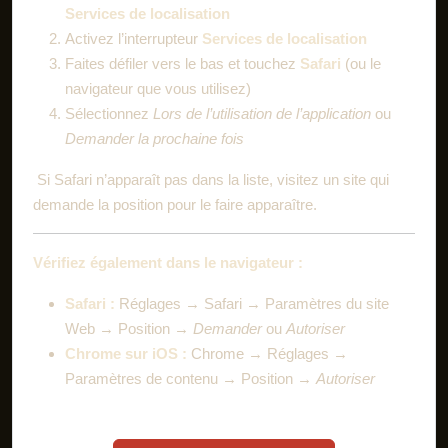
Services de localisation
Activez l’interrupteur
Services de localisation
Faites défiler vers le bas et touchez
Safari
(ou le
navigateur que vous utilisez)
Sélectionnez
Lors de l’utilisation de l’application
ou
Demander la prochaine fois
Si Safari n’apparaît pas dans la liste, visitez un site qui
demande la position pour le faire apparaître.
Vérifiez également dans le navigateur :
Safari :
Réglages → Safari → Paramètres du site
Web → Position →
Demander
ou
Autoriser
Chrome sur iOS :
Chrome → Réglages →
Paramètres de contenu → Position →
Autoriser