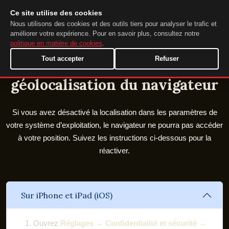
Ce site utilise des cookies
DuckTip.com
FR
Nous utilisons des cookies et des outils tiers pour analyser le trafic et
améliorer votre expérience. Pour en savoir plus, consultez notre
politique en matière de cookies
.
Tout accepter
Refuser
Comment activer la
géolocalisation du navigateur
Si vous avez désactivé la localisation dans les paramètres de
votre système d’exploitation, le navigateur ne pourra pas accéder
à votre position. Suivez les instructions ci‑dessous pour la
réactiver.
Sur iPhone et iPad (iOS)
Ouvrez
Réglages → Confidentialité et sécurité →